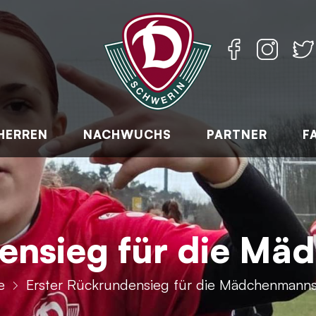
HERREN
NACHWUCHS
PARTNER
F
ensieg für die M
e
Erster Rückrundensieg für die Mädchenmanns