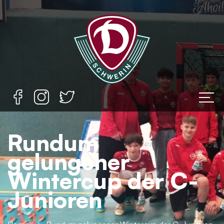
Rundum
gelungener
Wintercup der C-
Junioren