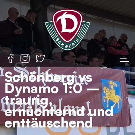
Schönberg vs
Dynamo 1:0 –
traurig,
ernüchternd und
enttäuschend