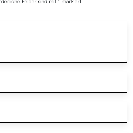
rderliche Felder sind mit
*
markiert