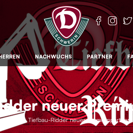
HERREN
NACHWUCHS
PARTNER
F
idder neuer Prem
Home
Tiefbau-Ridder neuer Premiumpartner