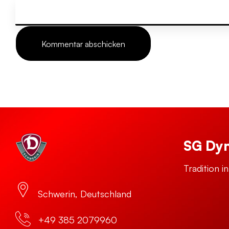
SG Dy
Tradition i
Schwerin, Deutschland
+49 385 2079960